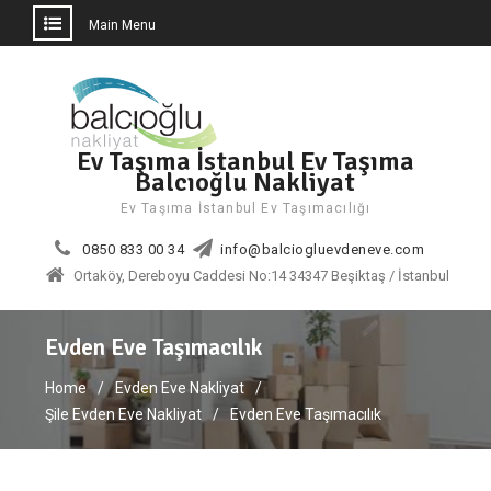
Main Menu
Skip
to
content
Ev Taşıma İstanbul Ev Taşıma
Balcıoğlu Nakliyat
Ev Taşıma İstanbul Ev Taşımacılığı
0850 833 00 34
info@balciogluevdeneve.com
Ortaköy, Dereboyu Caddesi No:14 34347 Beşiktaş / İstanbul
Evden Eve Taşımacılık
Home
Evden Eve Nakliyat
Şile Evden Eve Nakliyat
Evden Eve Taşımacılık