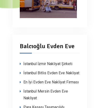
Balcıoğlu Evden Eve
İstanbul İzmir Nakliyat Şirketi
İstanbul Bitlis Evden Eve Nakliyat
En İyi Evden Eve Nakliyat Firması
İstanbul Mersin Evden Eve
Nakliyat
Para Kasası Taşımacılığı