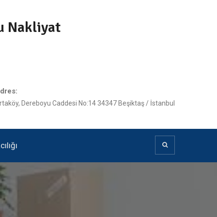
u Nakliyat
dres:
rtaköy, Dereboyu Caddesi No:14 34347 Beşiktaş / İstanbul
ılığı