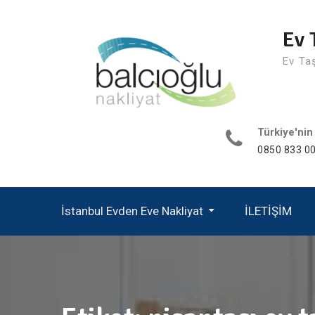
Skip
to
Ev 
content
Ev Ta
Türkiye'nin
0850 833 00
İstanbul Evden Eve Nakliyat
İLETİŞİM