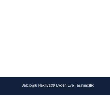
Balcıoğlu Nakliyat® Evden Eve Taşımacılık