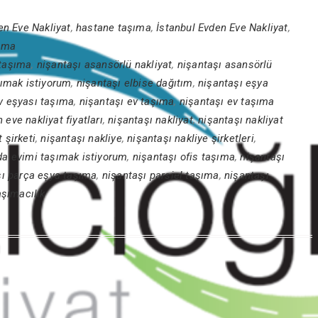
en Eve Nakliyat
,
hastane taşıma
,
İstanbul Evden Eve Nakliyat
,
şıma
 taşıma
,
nişantaşı asansörlü nakliyat
,
nişantaşı asansörlü
şımak istiyorum
,
nişantaşı elbise dağıtım
,
nişantaşı eşya
v eşyası taşıma
,
nişantaşı ev taşıma
,
nişantaşı ev taşıma
 eve nakliyat fiyatları
,
nişantaşı nakliyat
,
nişantaşı nakliyat
 şirketi
,
nişantaşı nakliye
,
nişantaşı nakliye şirketleri
,
da evimi taşımak istiyorum
,
nişantaşı ofis taşıma
,
nişantaşı
şı parça eşya taşıma
,
nişantaşı parsiel taşıma
,
nişantaşı
aşımacılık