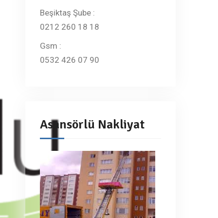
Beşiktaş Şube :
0212 260 18 18
Gsm :
0532 426 07 90
Asansörlü Nakliyat