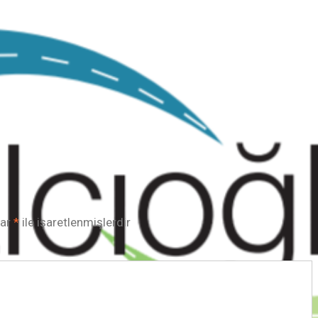
lar
*
ile işaretlenmişlerdir