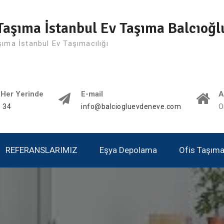
Taşıma İstanbul Ev Taşıma Balcıoğl
şıma İstanbul Ev Taşımacılığı
 Her Yerinde
E-mail
A
 34
info@balciogluevdeneve.com
O
REFERANSLARIMIZ
Eşya Depolama
Ofis Taşımac