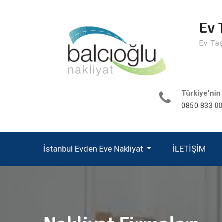
Skip
to
Ev 
content
Ev Ta
Türkiye'nin
0850 833 00
İstanbul Evden Eve Nakliyat
İLETİŞİM