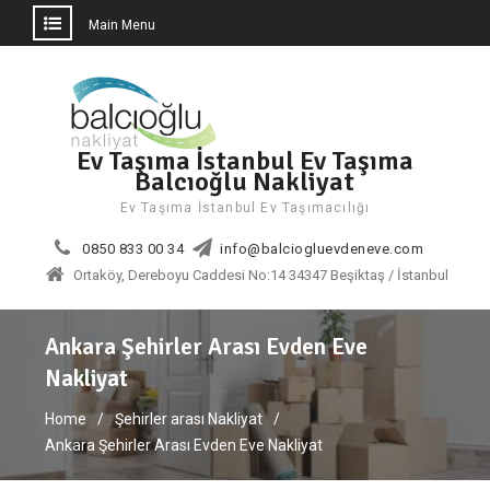
Main Menu
Skip
to
content
Ev Taşıma İstanbul Ev Taşıma
Balcıoğlu Nakliyat
Ev Taşıma İstanbul Ev Taşımacılığı
0850 833 00 34
info@balciogluevdeneve.com
Ortaköy, Dereboyu Caddesi No:14 34347 Beşiktaş / İstanbul
Ankara Şehirler Arası Evden Eve
Nakliyat
Home
Şehirler arası Nakliyat
Ankara Şehirler Arası Evden Eve Nakliyat