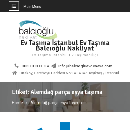
Main Menu
Skip
to
content
Ev Taşıma İstanbul Ev Taşıma
Balcıoğlu Nakliyat
Ev Taşıma İstanbul Ev Taşımacılığı
0850 833 00 34
info@balciogluevdeneve.com
Ortaköy, Dereboyu Caddesi No:14 34347 Beşiktaş / İstanbul
Etiket:
Alemdağ parça eşya taşıma
Home
Alemdağ parça eşya taşıma