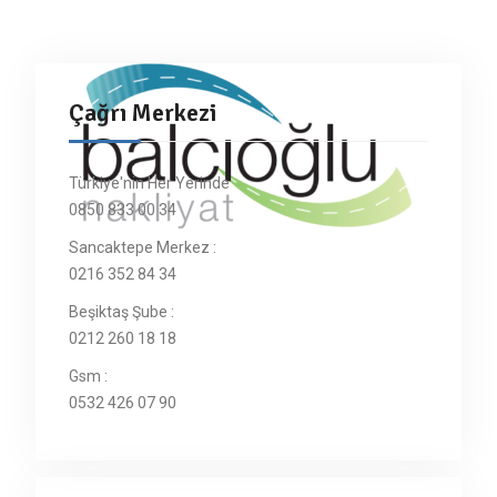
Çağrı Merkezi
Türkiye'nin Her Yerinde
0850 833 00 34
Sancaktepe Merkez :
0216 352 84 34
Beşiktaş Şube :
0212 260 18 18
Gsm :
0532 426 07 90