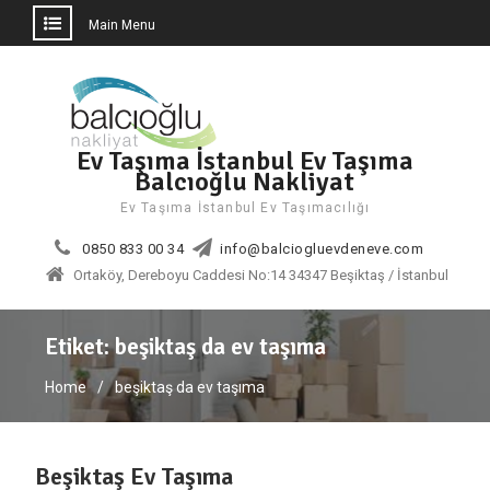
Main Menu
Skip
to
content
Ev Taşıma İstanbul Ev Taşıma
Balcıoğlu Nakliyat
Ev Taşıma İstanbul Ev Taşımacılığı
0850 833 00 34
info@balciogluevdeneve.com
Ortaköy, Dereboyu Caddesi No:14 34347 Beşiktaş / İstanbul
Etiket:
beşiktaş da ev taşıma
Home
beşiktaş da ev taşıma
Beşiktaş Ev Taşıma