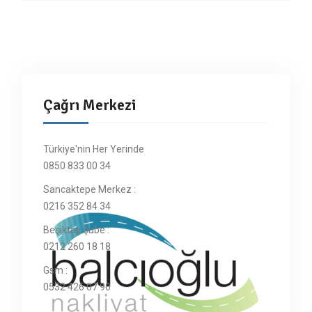
Çağrı Merkezi
Türkiye'nin Her Yerinde
0850 833 00 34
Sancaktepe Merkez :
0216 352 84 34
Beşiktaş Şube :
0212 260 18 18
Gsm :
0532 426 07 90