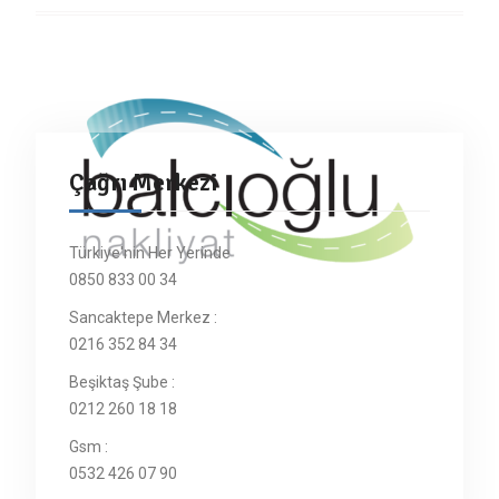
Çağrı Merkezi
Türkiye'nin Her Yerinde
0850 833 00 34
Sancaktepe Merkez :
0216 352 84 34
Beşiktaş Şube :
0212 260 18 18
Gsm :
0532 426 07 90