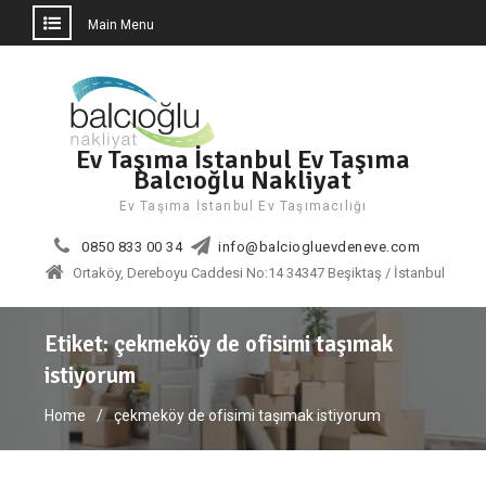
Main Menu
Skip
to
content
Ev Taşıma İstanbul Ev Taşıma
Balcıoğlu Nakliyat
Ev Taşıma İstanbul Ev Taşımacılığı
0850 833 00 34
info@balciogluevdeneve.com
Ortaköy, Dereboyu Caddesi No:14 34347 Beşiktaş / İstanbul
Etiket:
çekmeköy de ofisimi taşımak
istiyorum
Home
çekmeköy de ofisimi taşımak istiyorum