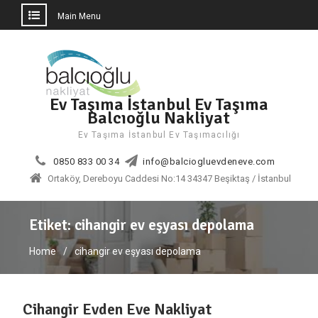
Main Menu
Skip
to
content
Ev Taşıma İstanbul Ev Taşıma
Balcıoğlu Nakliyat
Ev Taşıma İstanbul Ev Taşımacılığı
0850 833 00 34
info@balciogluevdeneve.com
Ortaköy, Dereboyu Caddesi No:14 34347 Beşiktaş / İstanbul
Etiket:
cihangir ev eşyası depolama
Home
cihangir ev eşyası depolama
Cihangir Evden Eve Nakliyat