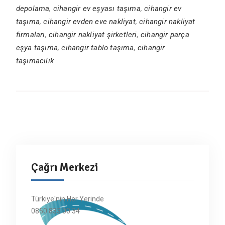
depolama
,
cihangir ev eşyası taşıma
,
cihangir ev
taşıma
,
cihangir evden eve nakliyat
,
cihangir nakliyat
firmaları
,
cihangir nakliyat şirketleri
,
cihangir parça
eşya taşıma
,
cihangir tablo taşıma
,
cihangir
taşımacılık
Çağrı Merkezi
Türkiye'nin Her Yerinde
0850 833 00 34