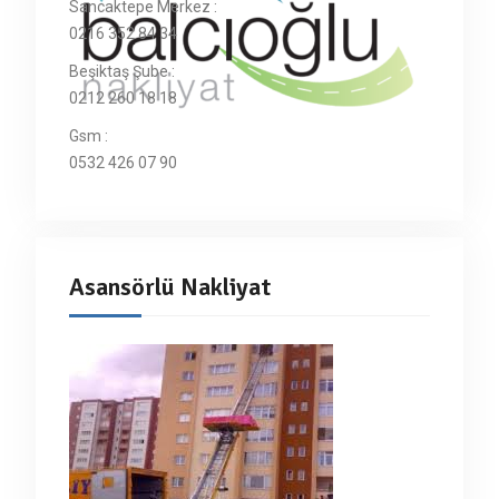
Sancaktepe Merkez :
0216 352 84 34
Beşiktaş Şube :
0212 260 18 18
Gsm :
0532 426 07 90
Asansörlü Nakliyat