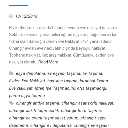
18/12/2018
Hizmetlerimiz arasında Cihangir evden eve nakliyat da vardır.
Sektörde kendini personelini eğiten eşyalara değer veren bir
firma olan Balcıoğlu Evden Eve Nakliyat 7/24 yanınızdadır.
Cihangir evden eve nakliyatın dışında Beyoğlu nakliyat,
Tophane nakliyat, Kabataş nakliyat, Gümüşsuyu evden eve
nakliyat olarak…
Read More
eşya depolama
,
ev eşyası taşıma
,
Ev Taşıma
,
Evden Eve Nakliyat
,
hastane taşıma
,
İstanbul Evden
Eve Nakliyat
,
İşten İşe Taşımacılık
,
ofis taşımacığı
,
parça eşya taşıma
cihangir antika taşıma
,
cihangir asansörlü nakliyat
,
cihangir askılı taşımacılık
,
cihangir büro taşıma
,
cihangir de evimi taşımak istiyorum
,
cihangir eşya
depolama
,
cihangir ev depolama
,
cihangir ev eşyası