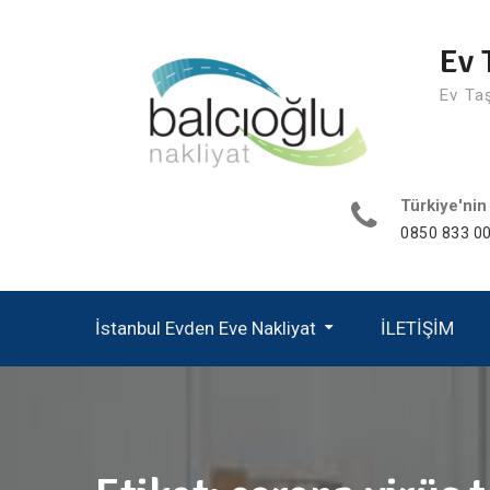
Skip
to
Ev 
content
Ev Ta
Türkiye'nin
0850 833 00
İstanbul Evden Eve Nakliyat
İLETİŞİM