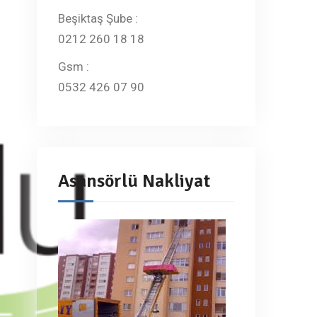
Beşiktaş Şube :
0212 260 18 18
Gsm :
0532 426 07 90
Asansörlü Nakliyat