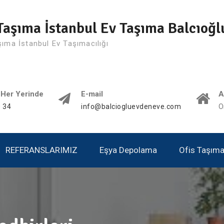
Taşıma İstanbul Ev Taşıma Balcıoğl
şıma İstanbul Ev Taşımacılığı
 Her Yerinde
E-mail
A
 34
info@balciogluevdeneve.com
O
REFERANSLARIMIZ
Eşya Depolama
Ofis Taşımac