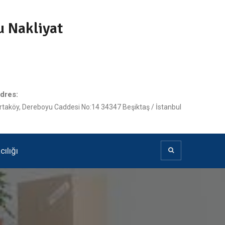
u Nakliyat
dres:
rtaköy, Dereboyu Caddesi No:14 34347 Beşiktaş / İstanbul
ılığı