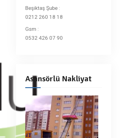
Beşiktaş Şube :
0212 260 18 18
Gsm :
0532 426 07 90
Asansörlü Nakliyat