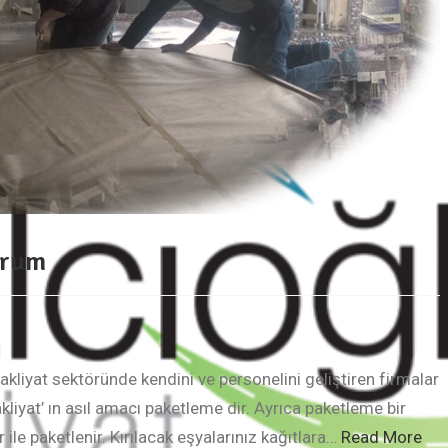
orum
kliyat sektöründe kendini ve personelini geliştiren firmalar
liyat’ ın asıl amacı paketleme dir. Ayrıca paketleme bir
 ile paketlenir. Kırılacak eşyalarınız kağıtlara…
Read More