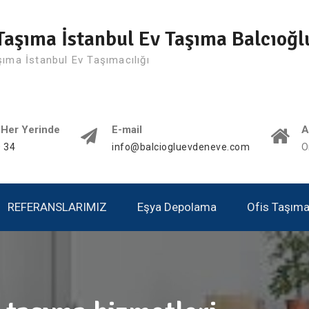
Taşıma İstanbul Ev Taşıma Balcıoğl
şıma İstanbul Ev Taşımacılığı
 Her Yerinde
E-mail
A
 34
info@balciogluevdeneve.com
O
REFERANSLARIMIZ
Eşya Depolama
Ofis Taşımac