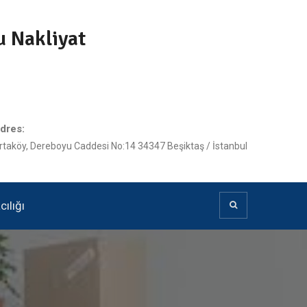
u Nakliyat
dres:
rtaköy, Dereboyu Caddesi No:14 34347 Beşiktaş / İstanbul
ılığı