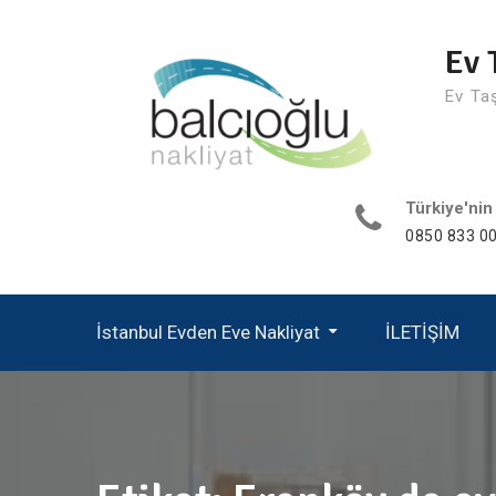
Skip
to
Ev 
content
Ev Ta
Türkiye'nin
0850 833 00
İstanbul Evden Eve Nakliyat
İLETİŞİM