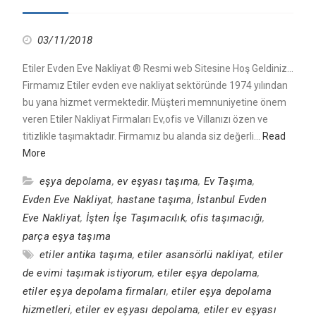
03/11/2018
Etiler Evden Eve Nakliyat ® Resmi web Sitesine Hoş Geldiniz…
Firmamız Etiler evden eve nakliyat sektöründe 1974 yılından
bu yana hizmet vermektedir. Müşteri memnuniyetine önem
veren Etiler Nakliyat Firmaları Ev,ofis ve Villanızı özen ve
titizlikle taşımaktadır. Firmamız bu alanda siz değerli…
Read
More
eşya depolama
,
ev eşyası taşıma
,
Ev Taşıma
,
Evden Eve Nakliyat
,
hastane taşıma
,
İstanbul Evden
Eve Nakliyat
,
İşten İşe Taşımacılık
,
ofis taşımacığı
,
parça eşya taşıma
etiler antika taşıma
,
etiler asansörlü nakliyat
,
etiler
de evimi taşımak istiyorum
,
etiler eşya depolama
,
etiler eşya depolama firmaları
,
etiler eşya depolama
hizmetleri
,
etiler ev eşyası depolama
,
etiler ev eşyası