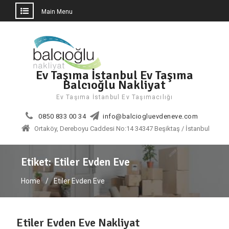
Main Menu
Skip
to
content
Ev Taşıma İstanbul Ev Taşıma
Balcıoğlu Nakliyat
Ev Taşıma İstanbul Ev Taşımacılığı
0850 833 00 34
info@balciogluevdeneve.com
Ortaköy, Dereboyu Caddesi No:14 34347 Beşiktaş / İstanbul
Etiket:
Etiler Evden Eve
Home
Etiler Evden Eve
Etiler Evden Eve Nakliyat