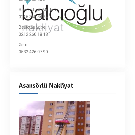
Sancaktepe Merkez :
0216 352 84 34
Beşiktaş Şube :
0212 260 18 18
Gsm :
0532 426 07 90
Asansörlü Nakliyat