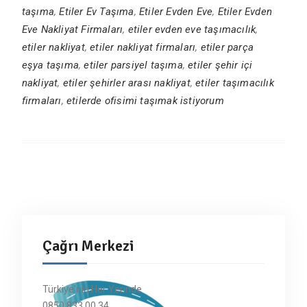
taşıma
,
Etiler Ev Taşıma
,
Etiler Evden Eve
,
Etiler Evden
Eve Nakliyat Firmaları
,
etiler evden eve taşımacılık
,
etiler nakliyat
,
etiler nakliyat firmaları
,
etiler parça
eşya taşıma
,
etiler parsiyel taşıma
,
etiler şehir içi
nakliyat
,
etiler şehirler arası nakliyat
,
etiler taşımacılık
firmaları
,
etilerde ofisimi taşımak istiyorum
Çağrı Merkezi
Türkiye'nin Her Yerinde
0850 833 00 34