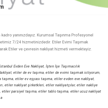
um
am kadro yanınızdayız. Kurumsal Taşınma Profesyonel
rketimiz 7/24 hizmetinizdedir. Etiler Evimi Taşımak
rak Etiler ve çevresin nakliyat hizmeti vermekteyiz.
İstanbul Evden Eve Nakliyat
,
İşten İşe Taşımacılık
Nakliyat
,
etiler de ev taşıma
,
etiler de evimi taşımak istiyorum
,
ya taşıma
,
etiler ev eşyası taşıma
,
etiler evden eve nakliyat
,
rı
,
etiler nakliyat şirketkleri
,
etiler nakliyatçılar
,
etiler nakliye
a
,
etiler parsiyel taşıma
,
etiler tablo taşıma
,
etiler ucuz nakliyat
ma