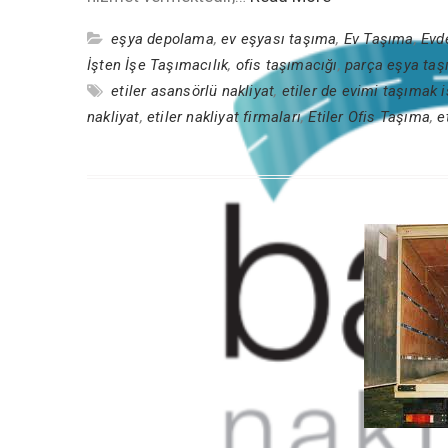
eşya depolama
,
ev eşyası taşıma
,
Ev Taşıma
,
Evd
İşten İşe Taşımacılık
,
ofis taşımacığı
,
parça eşya ta
etiler asansörlü nakliyat
,
etiler de evimi taşımak 
nakliyat
,
etiler nakliyat firmaları
,
Etiler Ofis Taşıma
,
e