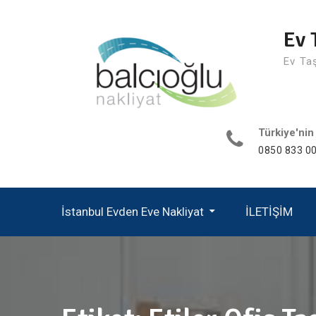
Skip
to
Ev 
content
Ev Ta
Türkiye'nin
0850 833 00
İstanbul Evden Eve Nakliyat
İLETİŞİM