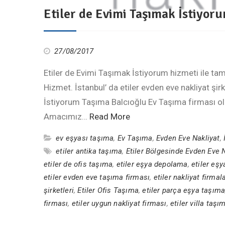
Etiler de Evimi Taşımak İstiyor
27/08/2017
Etiler de Evimi Taşımak İstiyorum hizmeti ile t
Hizmet. İstanbul’ da etiler evden eve nakliyat şi
İstiyorum Taşıma Balcıoğlu Ev Taşıma firması ola
Amacımız…
Read More
ev eşyası taşıma
,
Ev Taşıma
,
Evden Eve Nakliyat
,
etiler antika taşıma
,
Etiler Bölgesinde Evden Eve 
etiler de ofis taşıma
,
etiler eşya depolama
,
etiler eş
etiler evden eve taşıma firması
,
etiler nakliyat firmala
şirketleri
,
Etiler Ofis Taşıma
,
etiler parça eşya taşım
firması
,
etiler uygun nakliyat firması
,
etiler villa taşı