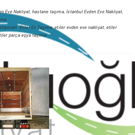
en Eve Nakliyat
,
hastane taşıma
,
İstanbul Evden Eve Nakliyat
,
şıma
istiyorum
,
Etiler Ev Taşıma
,
etiler evden eve nakliyat
,
etiler
tiler parça eşya taşıma