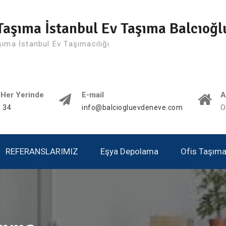
Taşıma İstanbul Ev Taşıma Balcıoğl
şıma İstanbul Ev Taşımacılığı
 Her Yerinde
E-mail
A
 34
info@balciogluevdeneve.com
O
REFERANSLARIMIZ
Eşya Depolama
Ofis Taşımac