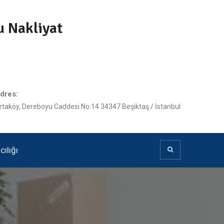
u Nakliyat
dres:
rtaköy, Dereboyu Caddesi No:14 34347 Beşiktaş / İstanbul
ılığı