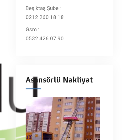
Beşiktaş Şube :
0212 260 18 18
Gsm :
0532 426 07 90
Asansörlü Nakliyat