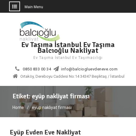
Main Menu
Skip
to
content
Ev Taşıma İstanbul Ev Taşıma
Balcıoğlu Nakliyat
Ev Taşıma İstanbul Ev Taşımacılığı
0850 833 00 34
info@balciogluevdeneve.com
Ortaköy, Dereboyu Caddesi No:14 34347 Beşiktaş / İstanbul
Etiket:
eyüp nakliyat firması
Home
eyüp nakliyat firması
Eyüp Evden Eve Nakliyat