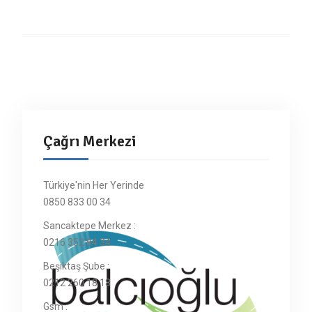
Çağrı Merkezi
Türkiye'nin Her Yerinde
0850 833 00 34
Sancaktepe Merkez :
0216 352 84 34
Beşiktaş Şube :
0212 260 18 18
Gsm :