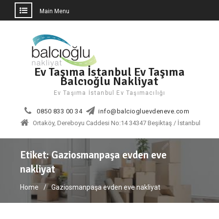
Main Menu
Skip
to
content
Ev Taşıma İstanbul Ev Taşıma
Balcıoğlu Nakliyat
Ev Taşıma İstanbul Ev Taşımacılığı
0850 833 00 34
info@balciogluevdeneve.com
Ortaköy, Dereboyu Caddesi No:14 34347 Beşiktaş / İstanbul
Etiket:
Gaziosmanpaşa evden eve
nakliyat
Home
Gaziosmanpaşa evden eve nakliyat