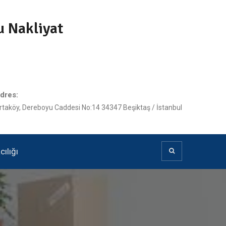
u Nakliyat
dres:
rtaköy, Dereboyu Caddesi No:14 34347 Beşiktaş / İstanbul
ılığı