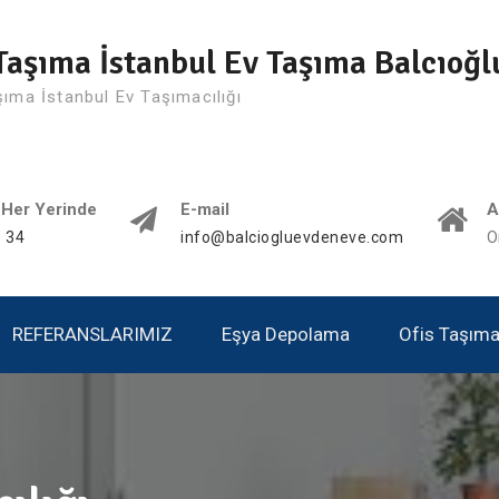
Taşıma İstanbul Ev Taşıma Balcıoğl
şıma İstanbul Ev Taşımacılığı
 Her Yerinde
E-mail
A
 34
info@balciogluevdeneve.com
O
REFERANSLARIMIZ
Eşya Depolama
Ofis Taşımac