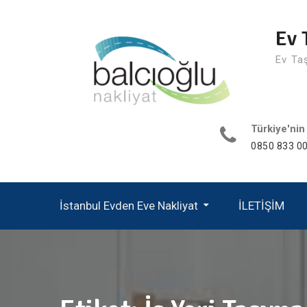
Skip
to
Ev 
content
Ev Ta
Türkiye'nin
0850 833 00
İstanbul Evden Eve Nakliyat
İLETİŞİM