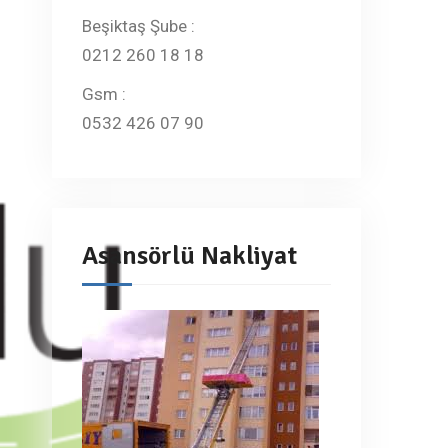
Beşiktaş Şube :
0212 260 18 18
Gsm :
0532 426 07 90
Asansörlü Nakliyat