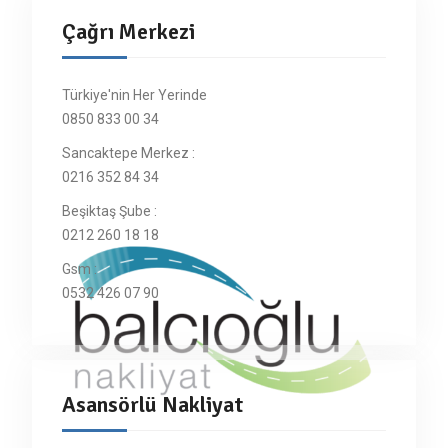
Çağrı Merkezi
Türkiye'nin Her Yerinde
0850 833 00 34
Sancaktepe Merkez :
0216 352 84 34
Beşiktaş Şube :
0212 260 18 18
Gsm :
0532 426 07 90
Asansörlü Nakliyat