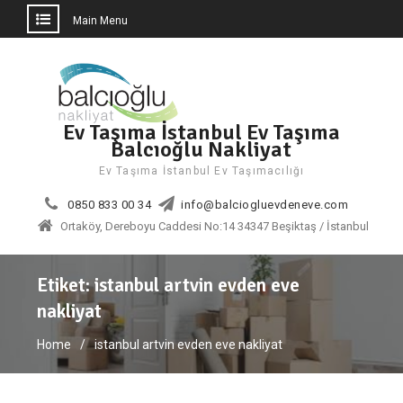
Main Menu
Skip
to
content
Ev Taşıma İstanbul Ev Taşıma
Balcıoğlu Nakliyat
Ev Taşıma İstanbul Ev Taşımacılığı
0850 833 00 34
info@balciogluevdeneve.com
Ortaköy, Dereboyu Caddesi No:14 34347 Beşiktaş / İstanbul
Etiket:
istanbul artvin evden eve
nakliyat
Home
istanbul artvin evden eve nakliyat