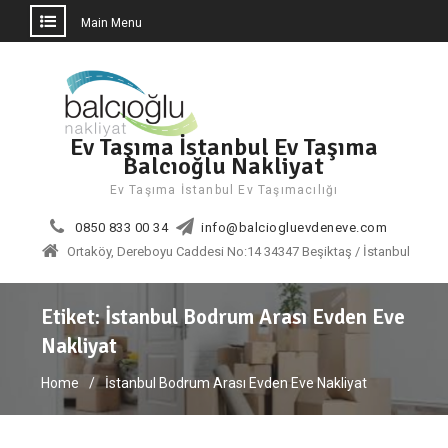
Main Menu
Skip
to
content
Ev Taşıma İstanbul Ev Taşıma
Balcıoğlu Nakliyat
Ev Taşıma İstanbul Ev Taşımacılığı
0850 833 00 34
info@balciogluevdeneve.com
Ortaköy, Dereboyu Caddesi No:14 34347 Beşiktaş / İstanbul
Etiket:
İstanbul Bodrum Arası Evden Eve
Nakliyat
Home
İstanbul Bodrum Arası Evden Eve Nakliyat