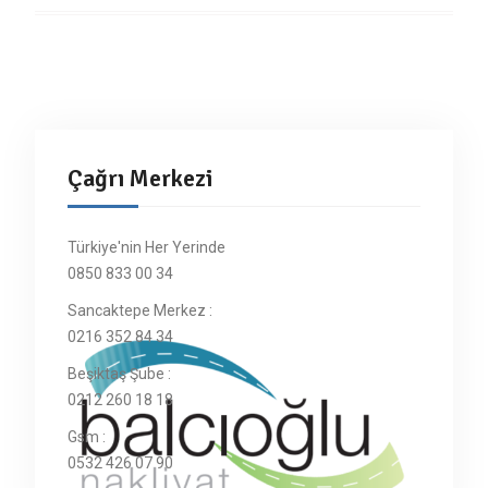
Çağrı Merkezi
Türkiye'nin Her Yerinde
0850 833 00 34
Sancaktepe Merkez :
0216 352 84 34
Beşiktaş Şube :
0212 260 18 18
Gsm :
0532 426 07 90