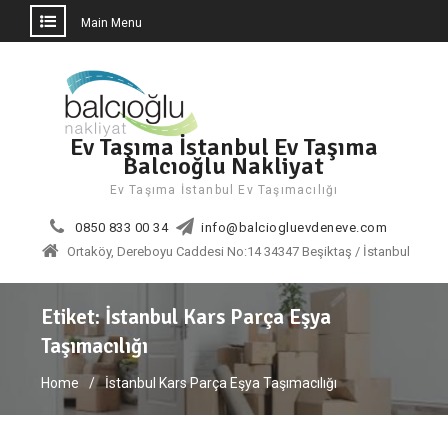
Main Menu
Skip
to
content
Ev Taşıma İstanbul Ev Taşıma
Balcıoğlu Nakliyat
Ev Taşıma İstanbul Ev Taşımacılığı
0850 833 00 34
info@balciogluevdeneve.com
Ortaköy, Dereboyu Caddesi No:14 34347 Beşiktaş / İstanbul
Etiket:
İstanbul Kars Parça Eşya
Taşımacılığı
Home
İstanbul Kars Parça Eşya Taşımacılığı