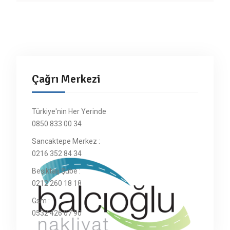
Çağrı Merkezi
Türkiye'nin Her Yerinde
0850 833 00 34
Sancaktepe Merkez :
0216 352 84 34
Beşiktaş Şube :
0212 260 18 18
Gsm :
0532 426 07 90