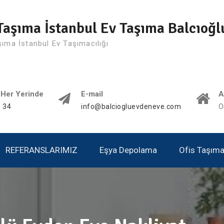
Taşıma İstanbul Ev Taşıma Balcıoğl
şıma İstanbul Ev Taşımacılığı
 Her Yerinde
E-mail
A
 34
info@balciogluevdeneve.com
O
REFERANSLARIMIZ
Eşya Depolama
Ofis Taşımac