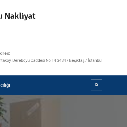
u Nakliyat
dres:
rtaköy, Dereboyu Caddesi No:14 34347 Beşiktaş / İstanbul
ılığı