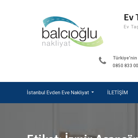
Skip
to
Ev 
content
Ev Ta
Türkiye'nin
0850 833 00
İstanbul Evden Eve Nakliyat
İLETİŞİM