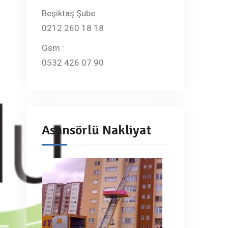
Beşiktaş Şube :
0212 260 18 18
Gsm :
0532 426 07 90
Asansörlü Nakliyat