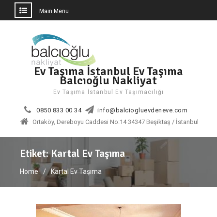
Main Menu
Skip
to
content
Ev Taşıma İstanbul Ev Taşıma
Balcıoğlu Nakliyat
Ev Taşıma İstanbul Ev Taşımacılığı
0850 833 00 34
info@balciogluevdeneve.com
Ortaköy, Dereboyu Caddesi No:14 34347 Beşiktaş / İstanbul
Etiket:
Kartal Ev Taşıma
Home
Kartal Ev Taşıma