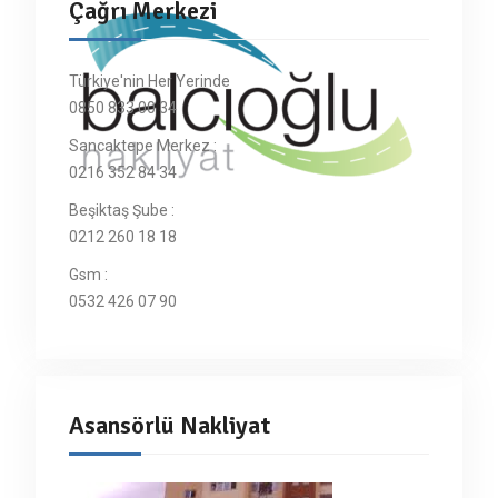
Çağrı Merkezi
Türkiye'nin Her Yerinde
0850 833 00 34
Sancaktepe Merkez :
0216 352 84 34
Beşiktaş Şube :
0212 260 18 18
Gsm :
0532 426 07 90
Asansörlü Nakliyat