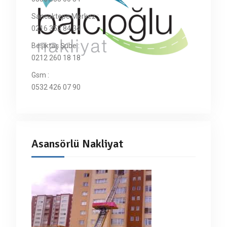
Sancaktepe Merkez :
0216 352 84 34
Beşiktaş Şube :
0212 260 18 18
Gsm :
0532 426 07 90
Asansörlü Nakliyat