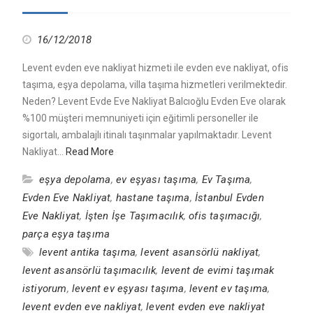
16/12/2018
Levent evden eve nakliyat hizmeti ile evden eve nakliyat, ofis
taşıma, eşya depolama, villa taşıma hizmetleri verilmektedir.
Neden? Levent Evde Eve Nakliyat Balcıoğlu Evden Eve olarak
%100 müşteri memnuniyeti için eğitimli personeller ile
sigortalı, ambalajlı itinalı taşınmalar yapılmaktadır. Levent
Nakliyat…
Read More
eşya depolama
,
ev eşyası taşıma
,
Ev Taşıma
,
Evden Eve Nakliyat
,
hastane taşıma
,
İstanbul Evden
Eve Nakliyat
,
İşten İşe Taşımacılık
,
ofis taşımacığı
,
parça eşya taşıma
levent antika taşıma
,
levent asansörlü nakliyat
,
levent asansörlü taşımacılık
,
levent de evimi taşımak
istiyorum
,
levent ev eşyası taşıma
,
levent ev taşıma
,
levent evden eve nakliyat
,
levent evden eve nakliyat