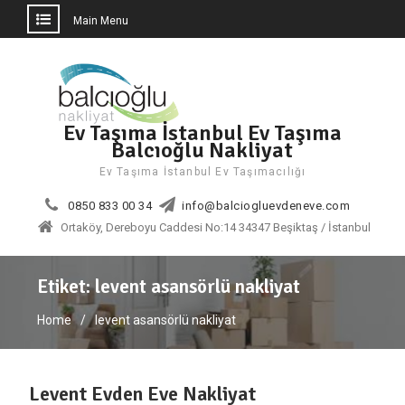
Main Menu
Skip
to
content
Ev Taşıma İstanbul Ev Taşıma
Balcıoğlu Nakliyat
Ev Taşıma İstanbul Ev Taşımacılığı
0850 833 00 34
info@balciogluevdeneve.com
Ortaköy, Dereboyu Caddesi No:14 34347 Beşiktaş / İstanbul
Etiket:
levent asansörlü nakliyat
Home
levent asansörlü nakliyat
Levent Evden Eve Nakliyat