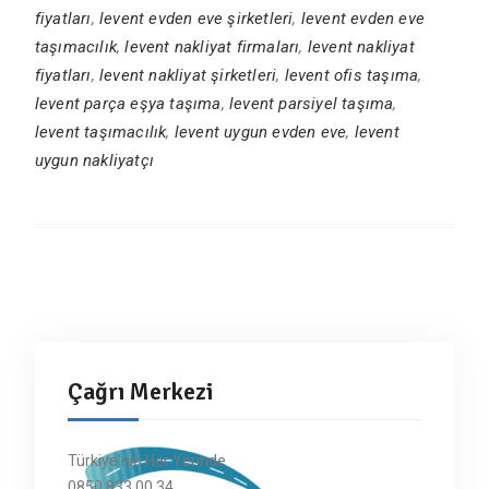
fiyatları
,
levent evden eve şirketleri
,
levent evden eve
taşımacılık
,
levent nakliyat firmaları
,
levent nakliyat
fiyatları
,
levent nakliyat şirketleri
,
levent ofis taşıma
,
levent parça eşya taşıma
,
levent parsiyel taşıma
,
levent taşımacılık
,
levent uygun evden eve
,
levent
uygun nakliyatçı
Çağrı Merkezi
Türkiye'nin Her Yerinde
0850 833 00 34