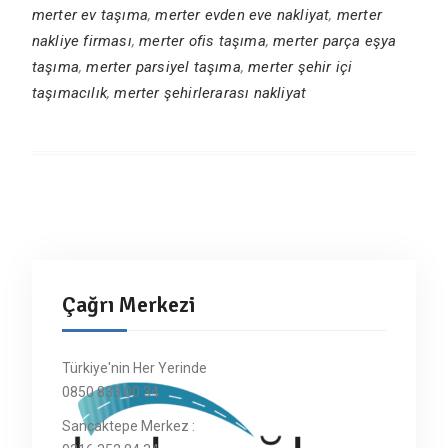
merter ev taşıma
,
merter evden eve nakliyat
,
merter
nakliye firması
,
merter ofis taşıma
,
merter parça eşya
taşıma
,
merter parsiyel taşıma
,
merter şehir içi
taşımacılık
,
merter şehirlerarası nakliyat
Çağrı Merkezi
Türkiye'nin Her Yerinde
0850 833 00 34
Sancaktepe Merkez :