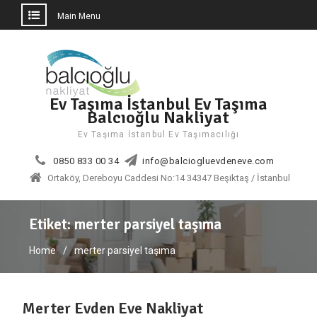
Main Menu
Skip
to
content
Ev Taşıma İstanbul Ev Taşıma
Balcıoğlu Nakliyat
Ev Taşıma İstanbul Ev Taşımacılığı
0850 833 00 34
info@balciogluevdeneve.com
Ortaköy, Dereboyu Caddesi No:14 34347 Beşiktaş / İstanbul
Etiket:
merter parsiyel taşıma
Home
merter parsiyel taşıma
Merter Evden Eve Nakliyat