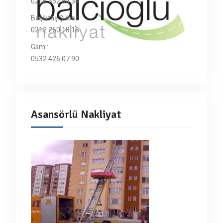
0216 352 84 34
Beşiktaş Şube :
0212 260 18 18
Gsm :
0532 426 07 90
Asansörlü Nakliyat