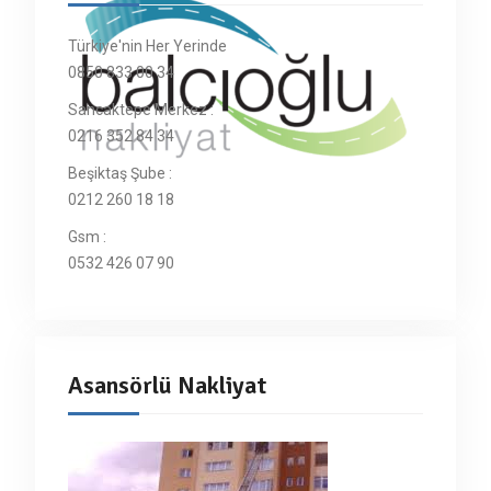
Türkiye'nin Her Yerinde
0850 833 00 34
Sancaktepe Merkez :
0216 352 84 34
Beşiktaş Şube :
0212 260 18 18
Gsm :
0532 426 07 90
Asansörlü Nakliyat