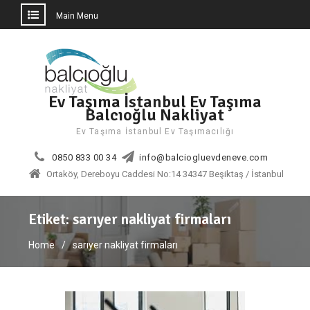
Main Menu
Skip
to
content
Ev Taşıma İstanbul Ev Taşıma
Balcıoğlu Nakliyat
Ev Taşıma İstanbul Ev Taşımacılığı
0850 833 00 34
info@balciogluevdeneve.com
Ortaköy, Dereboyu Caddesi No:14 34347 Beşiktaş / İstanbul
Etiket:
sarıyer nakliyat firmaları
Home
sarıyer nakliyat firmaları