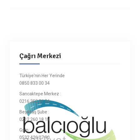
Çağrı Merkezi
Türkiye'nin Her Yerinde
0850 833 00 34
Sancaktepe Merkez :
0216 352 84 34
Beşiktaş Şube :
0212 260 18 18
Gsm :
0532 426 07 90