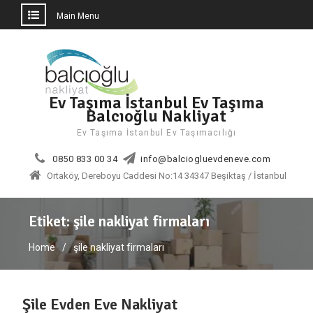
Main Menu
Skip
to
content
Ev Taşıma İstanbul Ev Taşıma
Balcıoğlu Nakliyat
Ev Taşıma İstanbul Ev Taşımacılığı
0850 833 00 34
info@balciogluevdeneve.com
Ortaköy, Dereboyu Caddesi No:14 34347 Beşiktaş / İstanbul
Etiket:
şile nakliyat firmaları
Home
şile nakliyat firmaları
Şile Evden Eve Nakliyat