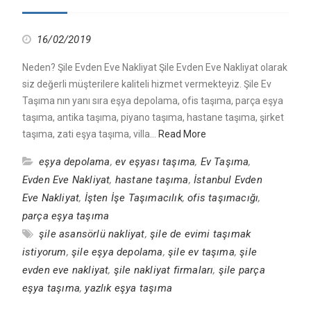
16/02/2019
Neden? Şile Evden Eve Nakliyat Şile Evden Eve Nakliyat olarak
siz değerli müşterilere kaliteli hizmet vermekteyiz. Şile Ev
Taşıma nın yanı sıra eşya depolama, ofis taşıma, parça eşya
taşıma, antika taşıma, piyano taşıma, hastane taşıma, şirket
taşıma, zati eşya taşıma, villa…
Read More
eşya depolama
,
ev eşyası taşıma
,
Ev Taşıma
,
Evden Eve Nakliyat
,
hastane taşıma
,
İstanbul Evden
Eve Nakliyat
,
İşten İşe Taşımacılık
,
ofis taşımacığı
,
parça eşya taşıma
şile asansörlü nakliyat
,
şile de evimi taşımak
istiyorum
,
şile eşya depolama
,
şile ev taşıma
,
şile
evden eve nakliyat
,
şile nakliyat firmaları
,
şile parça
eşya taşıma
,
yazlık eşya taşıma