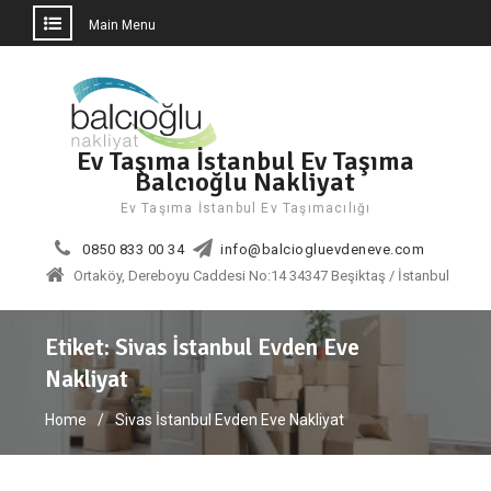
Main Menu
Skip
to
content
Ev Taşıma İstanbul Ev Taşıma
Balcıoğlu Nakliyat
Ev Taşıma İstanbul Ev Taşımacılığı
0850 833 00 34
info@balciogluevdeneve.com
Ortaköy, Dereboyu Caddesi No:14 34347 Beşiktaş / İstanbul
Etiket:
Sivas İstanbul Evden Eve
Nakliyat
Home
Sivas İstanbul Evden Eve Nakliyat