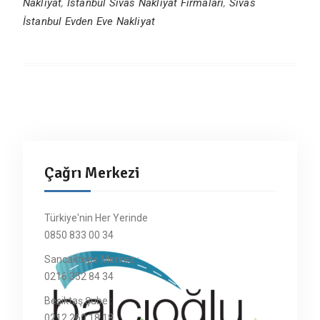
Nakliyat
,
İstanbul Sivas Nakliyat Firmaları
,
Sivas
İstanbul Evden Eve Nakliyat
Çağrı Merkezi
Türkiye'nin Her Yerinde
0850 833 00 34
Sancaktepe Merkez :
0216 352 84 34
Beşiktaş Şube :
0212 260 18 18