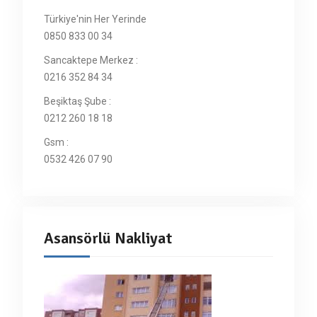
Türkiye'nin Her Yerinde
0850 833 00 34
Sancaktepe Merkez :
0216 352 84 34
Beşiktaş Şube :
0212 260 18 18
Gsm :
0532 426 07 90
Asansörlü Nakliyat