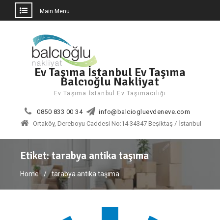
Main Menu
Skip
to
content
Ev Taşıma İstanbul Ev Taşıma
Balcıoğlu Nakliyat
Ev Taşıma İstanbul Ev Taşımacılığı
0850 833 00 34
info@balciogluevdeneve.com
Ortaköy, Dereboyu Caddesi No:14 34347 Beşiktaş / İstanbul
Etiket:
tarabya antika taşıma
Home
tarabya antika taşıma