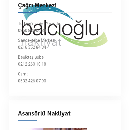
Çağrı Merkezi
Türkiye'nin Her Yerinde
0850 833 00 34
Sancaktepe Merkez :
0216 352 84 34
Beşiktaş Şube :
0212 260 18 18
Gsm :
0532 426 07 90
Asansörlü Nakliyat