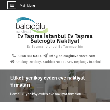
Main Menu
Skip
to
content
Ev Taşıma İstanbul Ev Taşıma
Balcıoğlu Nakliyat
Ev Taşıma İstanbul Ev Taşımacılığı
0850 833 00 34
info@balciogluevdeneve.com
Ortaköy, Dereboyu Caddesi No:14 34347 Beşiktaş / İstanbul
Etiket:
yeniköy evden eve nakliyat
firmaları
Home
yeniköy evden eve nakliyat firmaları