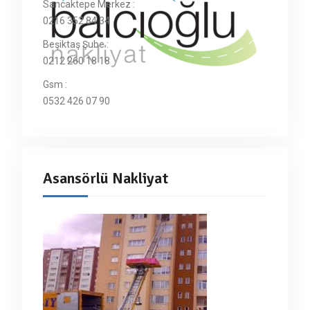
Sancaktepe Merkez :
0216 352 84 34
Beşiktaş Şube :
0212 260 18 18
Gsm :
0532 426 07 90
Asansörlü Nakliyat