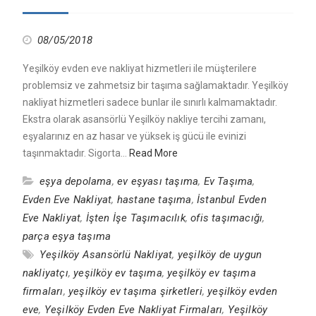
08/05/2018
Yeşilköy evden eve nakliyat hizmetleri ile müşterilere
problemsiz ve zahmetsiz bir taşıma sağlamaktadır. Yeşilköy
nakliyat hizmetleri sadece bunlar ile sınırlı kalmamaktadır.
Ekstra olarak asansörlü Yeşilköy nakliye tercihi zamanı,
eşyalarınız en az hasar ve yüksek iş gücü ile evinizi
taşınmaktadır. Sigorta…
Read More
eşya depolama
,
ev eşyası taşıma
,
Ev Taşıma
,
Evden Eve Nakliyat
,
hastane taşıma
,
İstanbul Evden
Eve Nakliyat
,
İşten İşe Taşımacılık
,
ofis taşımacığı
,
parça eşya taşıma
Yeşilköy Asansörlü Nakliyat
,
yeşilköy de uygun
nakliyatçı
,
yeşilköy ev taşıma
,
yeşilköy ev taşıma
firmaları
,
yeşilköy ev taşıma şirketleri
,
yeşilköy evden
eve
,
Yeşilköy Evden Eve Nakliyat Firmaları
,
Yeşilköy