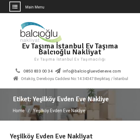
Main Menu
Skip
to
content
Ev Taşıma İstanbul Ev Taşıma
Balcıoğlu Nakliyat
Ev Taşıma İstanbul Ev Taşımacılığı
0850 833 00 34
info@balciogluevdeneve.com
Ortaköy, Dereboyu Caddesi No:14 34347 Beşiktaş / İstanbul
Etiket:
Yeşilköy Evden Eve Nakliye
Home
Yeşilköy Evden Eve Nakliye
Yeşilköy Evden Eve Nakliyat