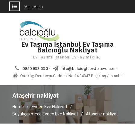
Main Menu
Skip
to
content
Ev Taşıma İstanbul Ev Taşıma
Balcıoğlu Nakliyat
Ev Taşıma İstanbul Ev Taşımacılığı
0850 833 00 34
info@balciogluevdeneve.com
Ortaköy, Dereboyu Caddesi No:14 34347 Beşiktaş / İstanbul
Ataşehir nakliyat
Home
Evden Eve Nakliyat
Büyükçekmece Evden Eve Nakliyat
Ataşehir nakliyat