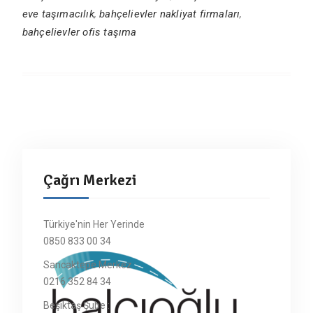
eve taşımacılık
,
bahçelievler nakliyat firmaları
,
bahçelievler ofis taşıma
Çağrı Merkezi
Türkiye'nin Her Yerinde
0850 833 00 34
Sancaktepe Merkez :
0216 352 84 34
Beşiktaş Şube :