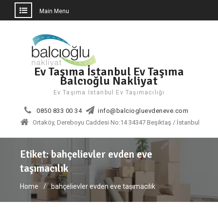
Main Menu
Skip
to
content
Ev Taşıma İstanbul Ev Taşıma
Balcıoğlu Nakliyat
Ev Taşıma İstanbul Ev Taşımacılığı
0850 833 00 34
info@balciogluevdeneve.com
Ortaköy, Dereboyu Caddesi No:14 34347 Beşiktaş / İstanbul
Etiket:
bahçelievler evden eve
taşımacılık
Home
bahçelievler evden eve taşımacılık