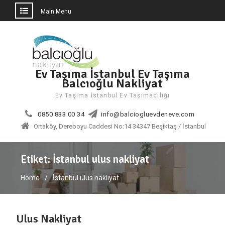
Main Menu
Skip
to
content
Ev Taşıma İstanbul Ev Taşıma
Balcıoğlu Nakliyat
Ev Taşıma İstanbul Ev Taşımacılığı
0850 833 00 34
info@balciogluevdeneve.com
Ortaköy, Dereboyu Caddesi No:14 34347 Beşiktaş / İstanbul
Etiket:
İstanbul ulus nakliyat
Home
İstanbul ulus nakliyat
Ulus Nakliyat