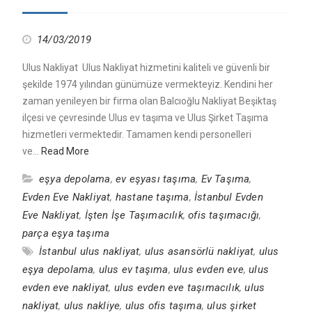
14/03/2019
Ulus Nakliyat Ulus Nakliyat hizmetini kaliteli ve güvenli bir
şekilde 1974 yılından günümüze vermekteyiz. Kendini her
zaman yenileyen bir firma olan Balcıoğlu Nakliyat Beşiktaş
ilçesi ve çevresinde Ulus ev taşıma ve Ulus Şirket Taşıma
hizmetleri vermektedir. Tamamen kendi personelleri
ve…
Read More
eşya depolama
,
ev eşyası taşıma
,
Ev Taşıma
,
Evden Eve Nakliyat
,
hastane taşıma
,
İstanbul Evden
Eve Nakliyat
,
İşten İşe Taşımacılık
,
ofis taşımacığı
,
parça eşya taşıma
İstanbul ulus nakliyat
,
ulus asansörlü nakliyat
,
ulus
eşya depolama
,
ulus ev taşıma
,
ulus evden eve
,
ulus
evden eve nakliyat
,
ulus evden eve taşımacılık
,
ulus
nakliyat
,
ulus nakliye
,
ulus ofis taşıma
,
ulus şirket