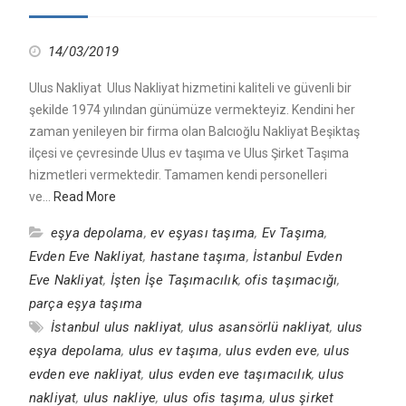
14/03/2019
Ulus Nakliyat Ulus Nakliyat hizmetini kaliteli ve güvenli bir
şekilde 1974 yılından günümüze vermekteyiz. Kendini her
zaman yenileyen bir firma olan Balcıoğlu Nakliyat Beşiktaş
ilçesi ve çevresinde Ulus ev taşıma ve Ulus Şirket Taşıma
hizmetleri vermektedir. Tamamen kendi personelleri
ve…
Read More
eşya depolama
,
ev eşyası taşıma
,
Ev Taşıma
,
Evden Eve Nakliyat
,
hastane taşıma
,
İstanbul Evden
Eve Nakliyat
,
İşten İşe Taşımacılık
,
ofis taşımacığı
,
parça eşya taşıma
İstanbul ulus nakliyat
,
ulus asansörlü nakliyat
,
ulus
eşya depolama
,
ulus ev taşıma
,
ulus evden eve
,
ulus
evden eve nakliyat
,
ulus evden eve taşımacılık
,
ulus
nakliyat
,
ulus nakliye
,
ulus ofis taşıma
,
ulus şirket