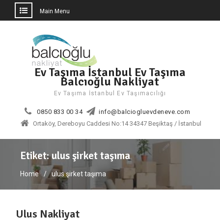
Main Menu
Skip
to
content
Ev Taşıma İstanbul Ev Taşıma
Balcıoğlu Nakliyat
Ev Taşıma İstanbul Ev Taşımacılığı
0850 833 00 34
info@balciogluevdeneve.com
Ortaköy, Dereboyu Caddesi No:14 34347 Beşiktaş / İstanbul
Etiket:
ulus şirket taşıma
Home
ulus şirket taşıma
Ulus Nakliyat