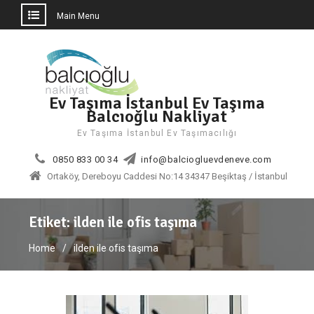
Main Menu
Skip
to
content
Ev Taşıma İstanbul Ev Taşıma
Balcıoğlu Nakliyat
Ev Taşıma İstanbul Ev Taşımacılığı
0850 833 00 34
info@balciogluevdeneve.com
Ortaköy, Dereboyu Caddesi No:14 34347 Beşiktaş / İstanbul
Etiket:
ilden ile ofis taşıma
Home
ilden ile ofis taşıma