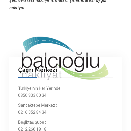
şehirlerarası nakliye firmaları
,
şehirlerarası uygun
nakliyat
Çağrı Merkezi
Türkiye'nin Her Yerinde
0850 833 00 34
Sancaktepe Merkez :
0216 352 84 34
Beşiktaş Şube :
0212 260 18 18