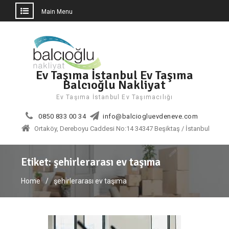
Main Menu
Skip
to
content
Ev Taşıma İstanbul Ev Taşıma
Balcıoğlu Nakliyat
Ev Taşıma İstanbul Ev Taşımacılığı
0850 833 00 34
info@balciogluevdeneve.com
Ortaköy, Dereboyu Caddesi No:14 34347 Beşiktaş / İstanbul
Etiket:
şehirlerarası ev taşıma
Home
şehirlerarası ev taşıma