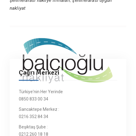
şehirlerarası nakliye firmaları
,
şehirlerarası uygun
nakliyat
Çağrı Merkezi
Türkiye'nin Her Yerinde
0850 833 00 34
Sancaktepe Merkez :
0216 352 84 34
Beşiktaş Şube :
0212 260 18 18