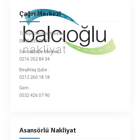
Çağrı Merkezi
Türkiye'nin Her Yerinde
0850 833 00 34
Sancaktepe Merkez :
0216 352 84 34
Beşiktaş Şube :
0212 260 18 18
Gsm :
0532 426 07 90
Asansörlü Nakliyat