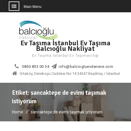
Main Menu
Skip
to
content
Ev Taşıma İstanbul Ev Taşıma
Balcıoğlu Nakliyat
Ev Taşıma İstanbul Ev Taşımacılığı
0850 833 00 34
info@balciogluevdeneve.com
Ortaköy, Dereboyu Caddesi No:14 34347 Beşiktaş / İstanbul
Etiket:
sancaktepe de evimi taşımak
istiyorum
Home
sancaktepe de evimi taşımak istiyorum