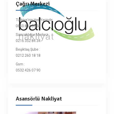
Çağrı Merkezi
Türkiye'nin Her Yerinde
0850 833 00 34
Sancaktepe Merkez :
0216 352 84 34
Beşiktaş Şube :
0212 260 18 18
Gsm :
0532 426 07 90
Asansörlü Nakliyat