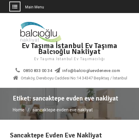
Main Menu
Skip
to
content
Ev Taşıma İstanbul Ev Taşıma
Balcıoğlu Nakliyat
Ev Taşıma İstanbul Ev Taşımacılığı
0850 833 00 34
info@balciogluevdeneve.com
Ortaköy, Dereboyu Caddesi No:14 34347 Beşiktaş / İstanbul
Etiket:
sancaktepe evden eve nakliyat
Home
sancaktepe evden eve nakliyat
Sancaktepe Evden Eve Nakliyat