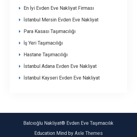
En İyi Evden Eve Nakliyat Firması
İstanbul Mersin Evden Eve Nakliyat
Para Kasası Taşımacılığı
İş Yeri Taşımacılığı
Hastane Taşımacılığı
İstanbul Adana Evden Eve Nakliyat
İstanbul Kayseri Evden Eve Nakliyat
Balcıoğlu Nakliyat® Evden Eve Taşımacılık
Education Mind by
Axle Themes