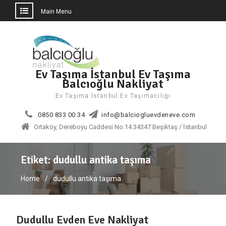
Main Menu
Skip
to
content
Ev Taşıma İstanbul Ev Taşıma
Balcıoğlu Nakliyat
Ev Taşıma İstanbul Ev Taşımacılığı
0850 833 00 34
info@balciogluevdeneve.com
Ortaköy, Dereboyu Caddesi No:14 34347 Beşiktaş / İstanbul
Etiket:
dudullu antika taşıma
Home
dudullu antika taşıma
Dudullu Evden Eve Nakliyat