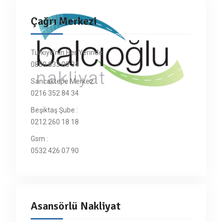
Çağrı Merkezi
Türkiye'nin Her Yerinde
0850 833 00 34
Sancaktepe Merkez :
0216 352 84 34
Beşiktaş Şube :
0212 260 18 18
Gsm :
0532 426 07 90
Asansörlü Nakliyat