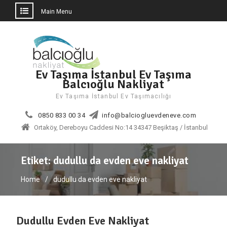
Main Menu
Skip
to
content
Ev Taşıma İstanbul Ev Taşıma
Balcıoğlu Nakliyat
Ev Taşıma İstanbul Ev Taşımacılığı
0850 833 00 34
info@balciogluevdeneve.com
Ortaköy, Dereboyu Caddesi No:14 34347 Beşiktaş / İstanbul
Etiket:
dudullu da evden eve nakliyat
Home
dudullu da evden eve nakliyat
Dudullu Evden Eve Nakliyat