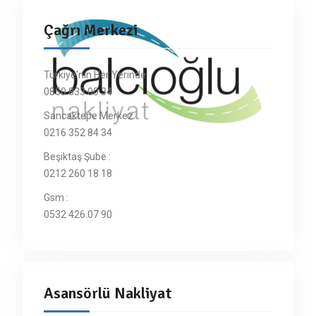
Çağrı Merkezi
Türkiye'nin Her Yerinde
0850 833 00 34
Sancaktepe Merkez :
0216 352 84 34
Beşiktaş Şube :
0212 260 18 18
Gsm :
0532 426 07 90
Asansörlü Nakliyat