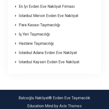
En İyi Evden Eve Nakliyat Firması
İstanbul Mersin Evden Eve Nakliyat
Para Kasası Taşımacılığı
İş Yeri Taşımacılığı
Hastane Taşımacılığı
İstanbul Adana Evden Eve Nakliyat
İstanbul Kayseri Evden Eve Nakliyat
Balcıoğlu Nakliyat® Evden Eve Taşımacılık
Education Mind by
Axle Themes