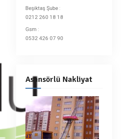
Beşiktaş Şube :
0212 260 18 18
Gsm :
0532 426 07 90
Asansörlü Nakliyat