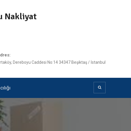
u Nakliyat
dres:
rtaköy, Dereboyu Caddesi No:14 34347 Beşiktaş / İstanbul
ılığı