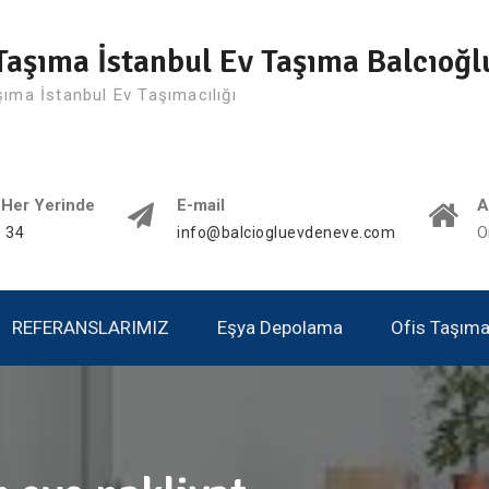
Taşıma İstanbul Ev Taşıma Balcıoğl
şıma İstanbul Ev Taşımacılığı
 Her Yerinde
E-mail
A
 34
info@balciogluevdeneve.com
O
REFERANSLARIMIZ
Eşya Depolama
Ofis Taşımac