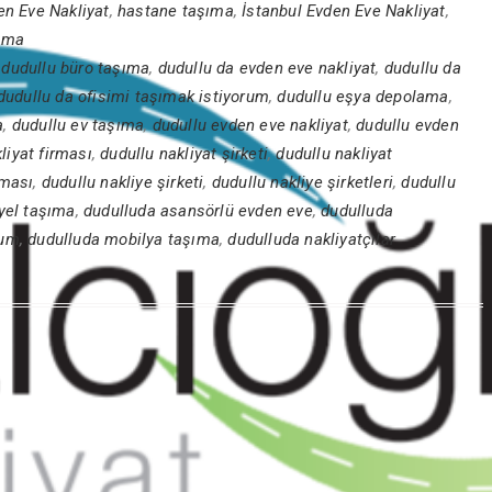
en Eve Nakliyat
,
hastane taşıma
,
İstanbul Evden Eve Nakliyat
,
şıma
,
dudullu büro taşıma
,
dudullu da evden eve nakliyat
,
dudullu da
dudullu da ofisimi taşımak istiyorum
,
dudullu eşya depolama
,
a
,
dudullu ev taşıma
,
dudullu evden eve nakliyat
,
dudullu evden
liyat firması
,
dudullu nakliyat şirketi
,
dudullu nakliyat
rması
,
dudullu nakliye şirketi
,
dudullu nakliye şirketleri
,
dudullu
yel taşıma
,
dudulluda asansörlü evden eve
,
dudulluda
rum
,
dudulluda mobilya taşıma
,
dudulluda nakliyatçılar