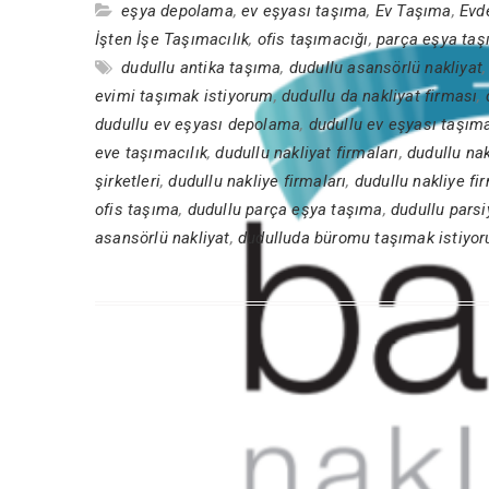
eşya depolama
,
ev eşyası taşıma
,
Ev Taşıma
,
Evd
İşten İşe Taşımacılık
,
ofis taşımacığı
,
parça eşya ta
dudullu antika taşıma
,
dudullu asansörlü nakliyat
evimi taşımak istiyorum
,
dudullu da nakliyat firması
,
dudullu ev eşyası depolama
,
dudullu ev eşyası taşım
eve taşımacılık
,
dudullu nakliyat firmaları
,
dudullu nak
şirketleri
,
dudullu nakliye firmaları
,
dudullu nakliye fi
ofis taşıma
,
dudullu parça eşya taşıma
,
dudullu parsi
asansörlü nakliyat
,
dudulluda büromu taşımak istiyo