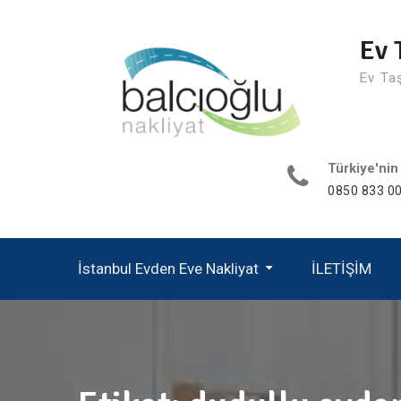
Skip
to
Ev 
content
Ev Ta
Türkiye'nin
0850 833 00
İstanbul Evden Eve Nakliyat
İLETİŞİM