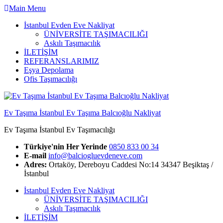
Skip
Main Menu
to
İstanbul Evden Eve Nakliyat
content
ÜNİVERSİTE TAŞIMACILIĞI
Askılı Taşımacılık
İLETİŞİM
REFERANSLARIMIZ
Eşya Depolama
Ofis Taşımacılığı
Ev Taşıma İstanbul Ev Taşıma Balcıoğlu Nakliyat
Ev Taşıma İstanbul Ev Taşımacılığı
Türkiye'nin Her Yerinde
0850 833 00 34
E-mail
info@balciogluevdeneve.com
Adres:
Ortaköy, Dereboyu Caddesi No:14 34347 Beşiktaş /
İstanbul
İstanbul Evden Eve Nakliyat
ÜNİVERSİTE TAŞIMACILIĞI
Askılı Taşımacılık
İLETİŞİM