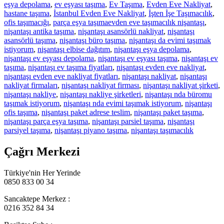
eşya depolama
,
ev eşyası taşıma
,
Ev Taşıma
,
Evden Eve Nakliyat
,
hastane taşıma
,
İstanbul Evden Eve Nakliyat
,
İşten İşe Taşımacılık
,
ofis taşımacığı
,
parça eşya taşıma
evden eve taşımacılık nişantaşı
,
nişantaşı antika taşıma
,
nişantaşı asansörlü nakliyat
,
nişantaşı
asansörlü taşıma
,
nişantaşı büro taşıma
,
nişantaşı da evimi taşımak
istiyorum
,
nişantaşı elbise dağıtım
,
nişantaşı eşya depolama
,
nişantaşı ev eşyası depolama
,
nişantaşı ev eşyası taşıma
,
nişantaşı ev
taşıma
,
nişantaşı ev taşıma fiyatları
,
nişantaşı evden eve nakliyat
,
nişantaşı evden eve nakliyat fiyatları
,
nişantaşı nakliyat
,
nişantaşı
nakliyat firmaları
,
nişantaşı nakliyat firması
,
nişantaşı nakliyat şirketi
,
nişantaşı nakliye
,
nişantaşı nakliye şirketleri
,
nişantaşı nda büromu
taşımak istiyorum
,
nişantaşı nda evimi taşımak istiyorum
,
nişantaşı
ofis taşıma
,
nişantaşı paket adrese teslim
,
nişantaşı paket taşıma
,
nişantaşı parça eşya taşıma
,
nişantaşı parsiel taşıma
,
nişantaşı
parsiyel taşıma
,
nişantaşı piyano taşıma
,
nişantaşı taşımacılık
Çağrı Merkezi
Türkiye'nin Her Yerinde
0850 833 00 34
Sancaktepe Merkez :
0216 352 84 34