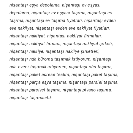
nişantaşı eşya depolama
,
nişantaşı ev eşyası
depolama
,
nişantaşı ev eşyası taşıma
,
nişantaşı ev
taşıma
,
nişantaşı ev taşıma fiyatları
,
nişantaşı evden
eve nakliyat
,
nişantaşı evden eve nakliyat fiyatları
,
nişantaşı nakliyat
,
nişantaşı nakliyat firmaları
,
nişantaşı nakliyat firması
,
nişantaşı nakliyat şirketi
,
nişantaşı nakliye
,
nişantaşı nakliye şirketleri
,
nişantaşı nda büromu taşımak istiyorum
,
nişantaşı
nda evimi taşımak istiyorum
,
nişantaşı ofis taşıma
,
nişantaşı paket adrese teslim
,
nişantaşı paket taşıma
,
nişantaşı parça eşya taşıma
,
nişantaşı parsiel taşıma
,
nişantaşı parsiyel taşıma
,
nişantaşı piyano taşıma
,
nişantaşı taşımacılık