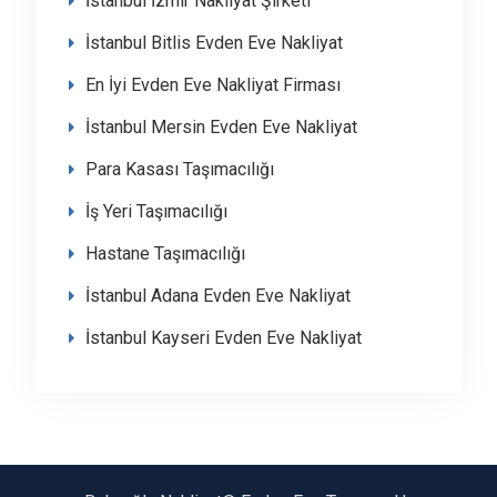
İstanbul İzmir Nakliyat Şirketi
İstanbul Bitlis Evden Eve Nakliyat
En İyi Evden Eve Nakliyat Firması
İstanbul Mersin Evden Eve Nakliyat
Para Kasası Taşımacılığı
İş Yeri Taşımacılığı
Hastane Taşımacılığı
İstanbul Adana Evden Eve Nakliyat
İstanbul Kayseri Evden Eve Nakliyat